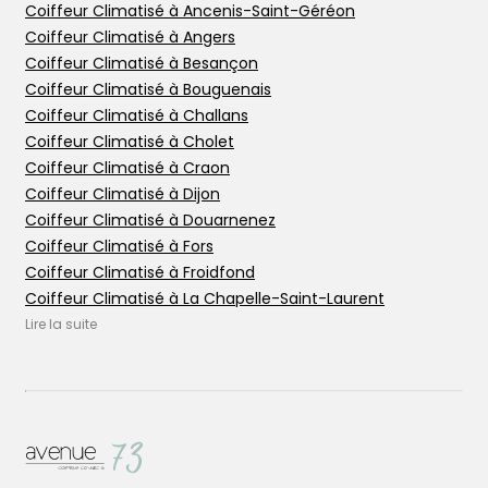
Coiffeur Climatisé à Ancenis-Saint-Géréon
Ajouter votre salon
Coiffeur Climatisé à Angers
Coiffeur Climatisé à Besançon
Coiffeur Climatisé à Bouguenais
Coiffeur Climatisé à Challans
Coiffeur Climatisé à Cholet
Coiffeur Climatisé à Craon
Coiffeur Climatisé à Dijon
Coiffeur Climatisé à Douarnenez
Coiffeur Climatisé à Fors
Coiffeur Climatisé à Froidfond
Coiffeur Climatisé à La Chapelle-Saint-Laurent
Coiffeur Climatisé à La Chapelle-sur-Erdre
Lire la suite
Coiffeur Climatisé à Le Mans
Coiffeur Climatisé à Les Epesses
Coiffeur Climatisé à Les Herbiers
Coiffeur Climatisé à Nantes
Coiffeur Climatisé à Niort
Coiffeur Climatisé à Ornans