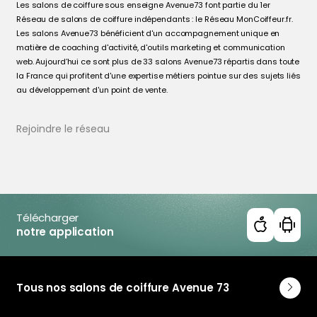
Les salons de coiffure sous enseigne Avenue73 font partie du 1er
Coiffeur Climatisé à Ornans
Réseau de salons de coiffure indépendants : le Réseau MonCoiffeur.fr.
Coiffeur Climatisé à Port-Brillet
Les salons Avenue73 bénéficient d'un accompagnement unique en
Coiffeur Climatisé à Prahecq
matière de coaching d'activité, d'outils marketing et communication
web. Aujourd’hui ce sont plus de 33 salons Avenue73 répartis dans toute
Coiffeur Climatisé à Rezé
la France qui profitent d'une expertise métiers pointue sur des sujets liés
Coiffeur Climatisé à Saint-Barthélemy-d'Anjou
au développement d'un point de vente.
Coiffeur Climatisé à Thouars
Coiffeur Climatisé à Trélazé
Rejoindre le réseau
Coiffeur Climatisé en Côte-d'Or
Coiffeur Climatisé en Doubs
Coiffeur Climatisé en Finistère
Coiffeur Climatisé en Loire-Atlantique
Coiffeur Climatisé en Maine-et-Loire
Coiffeur Climatisé en Mayenne
Télécharger
notre application
Coiffeur Climatisé en Orne
Coiffeur Climatisé en Sarthe
Coiffeur Climatisé en Deux-Sèvres
Coiffeur Climatisé en Vendée
Tous nos salons de coiffure Avenue 73