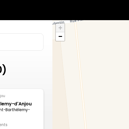
+
−
0)
jou
élemy-d'Anjou
int-Barthélemy-
ents