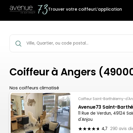
Trouver votre coiffeur
L’application
Coiffeur à Angers (4900
Nos coiffeurs climatisé
Coiffeur Saint-Barthélemy-d'An
Avenue73 Saint-Barth
11 Rue de Verdun, 49124 Sa
d'Anjou
4,7
290 avis cli