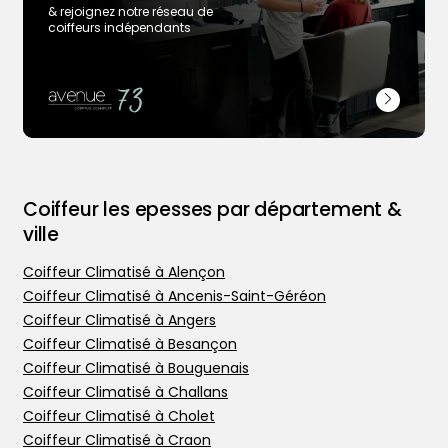
& rejoignez notre réseau de
coiffeurs indépendants
Coiffeur les epesses par département &
ville
Coiffeur Climatisé à Alençon
Coiffeur Climatisé à Ancenis-Saint-Géréon
Coiffeur Climatisé à Angers
Trouver votre coiffeur
Coiffeur Climatisé à Besançon
L’application
Coiffeur Climatisé à Bouguenais
Ajouter votre salon
Coiffeur Climatisé à Challans
Coiffeur Climatisé à Cholet
Coiffeur Climatisé à Craon