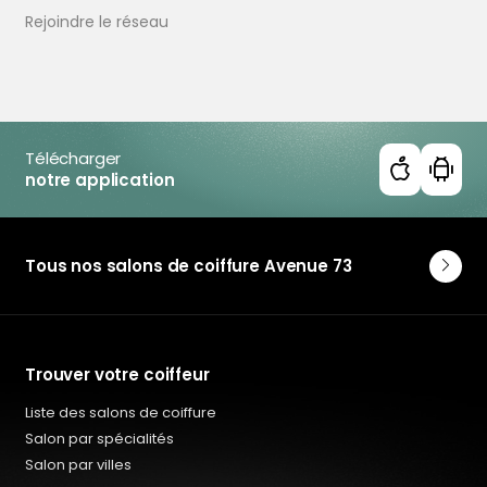
Coiffeur Climatisé à Trélazé
Rejoindre le réseau
Coiffeur Climatisé en Côte-d'Or
Coiffeur Climatisé en Deux-Sèvres
Coiffeur Climatisé en Doubs
Coiffeur Climatisé en Finistère
Coiffeur Climatisé en Loire-Atlantique
Coiffeur Climatisé en Maine-et-Loire
Télécharger
notre application
Coiffeur Climatisé en Mayenne
Coiffeur Climatisé en Orne
Coiffeur Climatisé en Sarthe
Coiffeur Climatisé en Vendée
Tous nos salons de coiffure Avenue 73
Trouver votre coiffeur
Liste des salons de coiffure
Salon par spécialités
Salon par villes