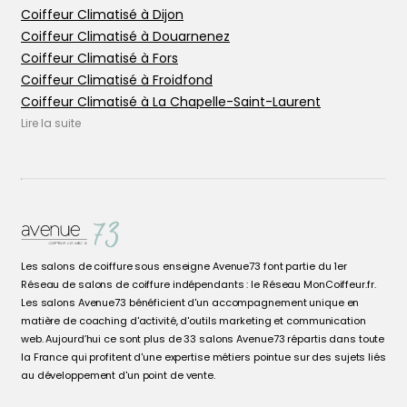
Coiffeur Climatisé à Dijon
Coiffeur Climatisé à Douarnenez
Coiffeur Climatisé à Fors
Coiffeur Climatisé à Froidfond
Coiffeur Climatisé à La Chapelle-Saint-Laurent
Coiffeur Climatisé à La Chapelle-sur-Erdre
Lire la suite
Coiffeur Climatisé à Le Mans
Coiffeur Climatisé à Les Epesses
Coiffeur Climatisé à Les Herbiers
Coiffeur Climatisé à Nantes
Coiffeur Climatisé à Niort
Coiffeur Climatisé à Ornans
Les salons de coiffure sous enseigne Avenue73 font partie du 1er
Coiffeur Climatisé à Ornans
Réseau de salons de coiffure indépendants : le Réseau MonCoiffeur.fr.
Coiffeur Climatisé à Port-Brillet
Les salons Avenue73 bénéficient d'un accompagnement unique en
Coiffeur Climatisé à Prahecq
matière de coaching d'activité, d'outils marketing et communication
web. Aujourd’hui ce sont plus de 33 salons Avenue73 répartis dans toute
Coiffeur Climatisé à Rezé
la France qui profitent d'une expertise métiers pointue sur des sujets liés
Coiffeur Climatisé à Saint-Barthélemy-d'Anjou
au développement d'un point de vente.
Coiffeur Climatisé à Thouars