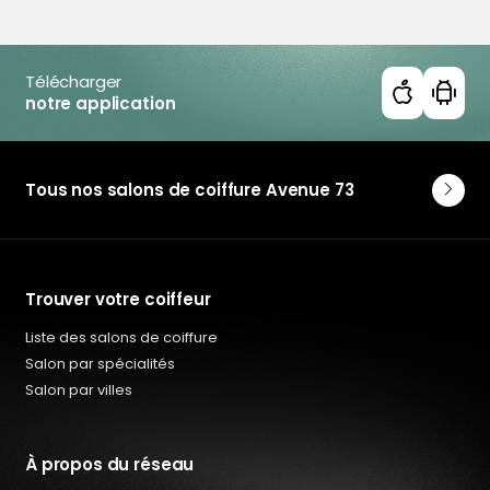
Coiffeur Climatisé en Doubs
Coiffeur Climatisé en Finistère
Coiffeur Climatisé en Loire-Atlantique
Coiffeur Climatisé en Maine-et-Loire
Télécharger
notre application
Coiffeur Climatisé en Mayenne
Coiffeur Climatisé en Orne
Coiffeur Climatisé en Sarthe
Coiffeur Climatisé en Vendée
Tous nos salons de coiffure Avenue 73
Trouver votre coiffeur
Liste des salons de coiffure
Salon par spécialités
Salon par villes
À propos du réseau