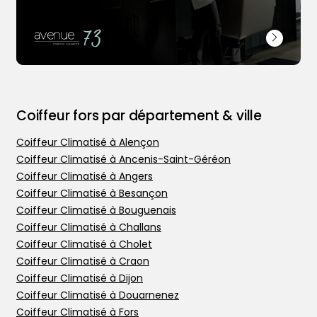
Coiffeur fors par département & ville
Coiffeur Climatisé à Alençon
Coiffeur Climatisé à Ancenis-Saint-Géréon
Coiffeur Climatisé à Angers
Coiffeur Climatisé à Besançon
Trouver votre coiffeur
Coiffeur Climatisé à Bouguenais
Coiffeur Climatisé à Challans
L’application
Coiffeur Climatisé à Cholet
Ajouter votre salon
Coiffeur Climatisé à Craon
Coiffeur Climatisé à Dijon
Coiffeur Climatisé à Douarnenez
Coiffeur Climatisé à Fors