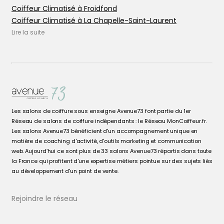
Coiffeur Climatisé à Froidfond
Coiffeur Climatisé à La Chapelle-Saint-Laurent
Coiffeur Climatisé à La Chapelle-sur-Erdre
Lire la suite
Coiffeur Climatisé à Le Mans
Coiffeur Climatisé à Les Epesses
Coiffeur Climatisé à Les Herbiers
Coiffeur Climatisé à Nantes
Coiffeur Climatisé à Niort
Coiffeur Climatisé à Ornans
Les salons de coiffure sous enseigne Avenue73 font partie du 1er
Coiffeur Climatisé à Ornans
Réseau de salons de coiffure indépendants : le Réseau MonCoiffeur.fr.
Coiffeur Climatisé à Port-Brillet
Les salons Avenue73 bénéficient d'un accompagnement unique en
Coiffeur Climatisé à Prahecq
matière de coaching d'activité, d'outils marketing et communication
web. Aujourd’hui ce sont plus de 33 salons Avenue73 répartis dans toute
Coiffeur Climatisé à Rezé
la France qui profitent d'une expertise métiers pointue sur des sujets liés
Coiffeur Climatisé à Saint-Barthélemy-d'Anjou
au développement d'un point de vente.
Coiffeur Climatisé à Thouars
Coiffeur Climatisé à Trélazé
Rejoindre le réseau
Coiffeur Climatisé en Côte-d'Or
Coiffeur Climatisé en Deux-Sèvres