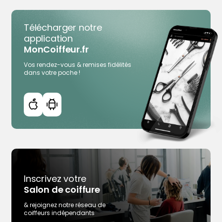
Télécharger notre
application
MonCoiffeur.fr
Vos rendez-vous & remises fidélités
dans votre poche !
Inscrivez votre
Salon de coiffure
& rejoignez notre réseau de
coiffeurs indépendants