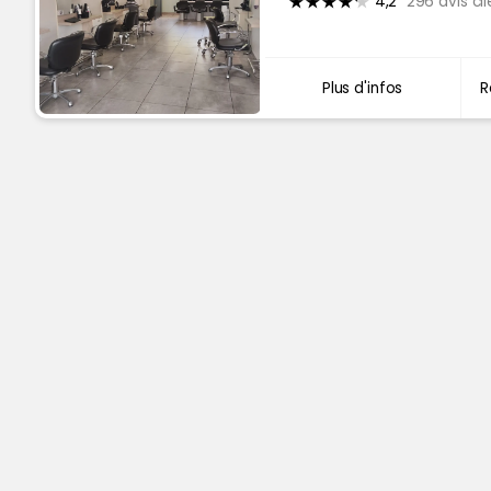
4,2
296 avis cli
Plus d'infos
R