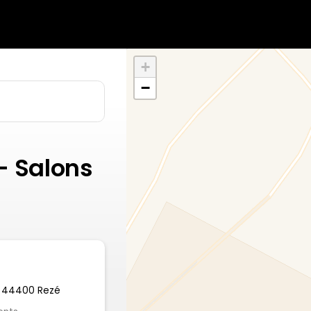
+
−
– Salons
n, 44400 Rezé