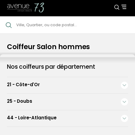
Coiffeur Salon hommes
Nos coiffeurs par département
21 - Côte-d'Or
25 - Doubs
Coiffeur Dijon
Avenue73 Dijon
70 Rue Chabot Charny, 21000 Dijon
44 - Loire-Atlantique
Coiffeur Ornans
4,6
136 avis clients
Avenue 73 Ornans
85 Rue Pierre Vernier, 25290 Ornans
Coiffeur Bouguenais • Centre