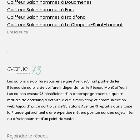
Coiffeur Salon hommes à Douarnenez
Coiffeur Salon hommes à Fors
Coiffeur Salon hommes à Froidfond
Coiffeur Salon hommes à La Chapelle-Saint-Laurent
Coiffeur Salon hommes à La Chapelle-sur-Erdre
Lire la suite
Coiffeur Salon hommes à Le Mans
Coiffeur Salon hommes à Les Epesses
Coiffeur Salon hommes à Les Herbiers
Coiffeur Salon hommes à Nantes
Coiffeur Salon hommes à Niort
Coiffeur Salon hommes à Ornans
Les salons de coiffure sous enseigne Avenue73 font partie du 1er
Coiffeur Salon hommes à Ornans
Réseau de salons de coiffure indépendants : le Réseau MonCoiffeur.fr.
Coiffeur Salon hommes à Port-Brillet
Les salons Avenue73 bénéficient d'un accompagnement unique en
Coiffeur Salon hommes à Prahecq
matière de coaching d'activité, d'outils marketing et communication
web. Aujourd’hui ce sont plus de 33 salons Avenue73 répartis dans toute
Coiffeur Salon hommes à Rezé
la France qui profitent d'une expertise métiers pointue sur des sujets liés
Coiffeur Salon hommes à Saint-Barthélemy-d'Anjou
au développement d'un point de vente.
Coiffeur Salon hommes à Thouars
Coiffeur Salon hommes à Trélazé
Rejoindre le réseau
Coiffeur Salon hommes en Côte-d'Or