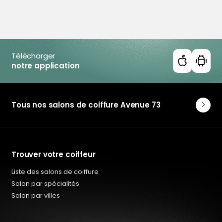
Coiffeur Salon hommes en Doubs
Coiffeur Salon hommes en Finistère
Coiffeur Salon hommes en Loire-Atlantique
Coiffeur Salon hommes en Maine-et-Loire
Coiffeur Salon hommes en Mayenne
Télécharger
notre application
Coiffeur Salon hommes en Orne
Coiffeur Salon hommes en Sarthe
Coiffeur Salon hommes en Deux-Sèvres
Coiffeur Salon hommes en Vendée
Tous nos salons de coiffure Avenue 73
Trouver votre coiffeur
Liste des salons de coiffure
Salon par spécialités
Salon par villes