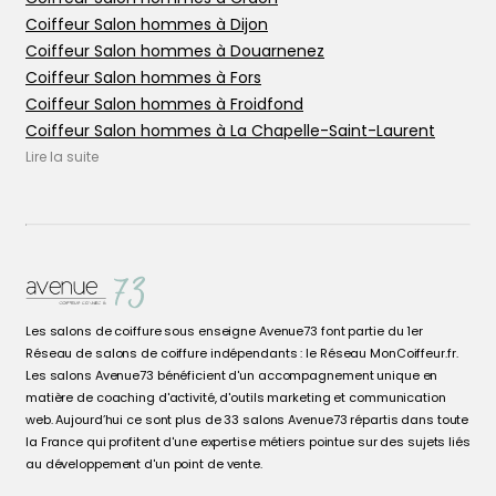
Coiffeur Salon hommes à Dijon
Coiffeur Salon hommes à Douarnenez
Coiffeur Salon hommes à Fors
Coiffeur Salon hommes à Froidfond
Coiffeur Salon hommes à La Chapelle-Saint-Laurent
Coiffeur Salon hommes à La Chapelle-sur-Erdre
Lire la suite
Coiffeur Salon hommes à Le Mans
Coiffeur Salon hommes à Les Epesses
Coiffeur Salon hommes à Les Herbiers
Coiffeur Salon hommes à Nantes
Coiffeur Salon hommes à Niort
Coiffeur Salon hommes à Ornans
Les salons de coiffure sous enseigne Avenue73 font partie du 1er
Coiffeur Salon hommes à Ornans
Réseau de salons de coiffure indépendants : le Réseau MonCoiffeur.fr.
Coiffeur Salon hommes à Port-Brillet
Les salons Avenue73 bénéficient d'un accompagnement unique en
Coiffeur Salon hommes à Prahecq
matière de coaching d'activité, d'outils marketing et communication
web. Aujourd’hui ce sont plus de 33 salons Avenue73 répartis dans toute
Coiffeur Salon hommes à Rezé
la France qui profitent d'une expertise métiers pointue sur des sujets liés
Coiffeur Salon hommes à Saint-Barthélemy-d'Anjou
au développement d'un point de vente.
Coiffeur Salon hommes à Thouars