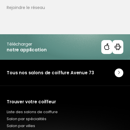
Coiffeur Salon hommes à Trélazé
Rejoindre le réseau
Coiffeur Salon hommes en Côte-d'Or
Coiffeur Salon hommes en Deux-Sèvres
Coiffeur Salon hommes en Doubs
Coiffeur Salon hommes en Finistère
Coiffeur Salon hommes en Loire-Atlantique
Coiffeur Salon hommes en Maine-et-Loire
Télécharger
notre application
Coiffeur Salon hommes en Mayenne
Coiffeur Salon hommes en Orne
Coiffeur Salon hommes en Sarthe
Coiffeur Salon hommes en Vendée
Tous nos salons de coiffure Avenue 73
Trouver votre coiffeur
Liste des salons de coiffure
Salon par spécialités
Salon par villes