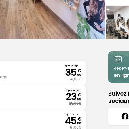
à partir de
Réserve
35
€
en lig
,00
hage
41,00€
à partir de
Suivez 
23
€
sociau
,00
28,00€
à partir de
45
Acc
€
,00
51,00€