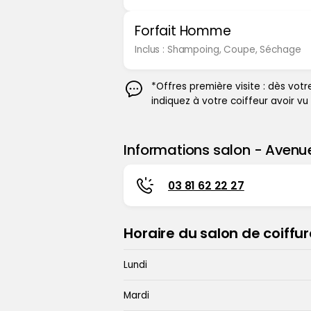
Forfait Homme
Inclus : Shampoing, Coupe, Séchage
*Offres première visite : dès votr
indiquez à votre coiffeur avoir vu 
Informations salon - Avenu
Contacter votre coiffeur :
03 81 62 22 27
Horaire du salon de coiffur
Jour
Horaire d'ouverture
Lundi
Mardi