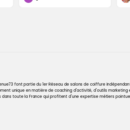
z, coiffeur Montrond-le-Château,
ns les plus demandées dans notre salon
umière et du relief à la chevelure tout en
es adaptées à chaque type de cheveux :
 Ornans
nt des prestations dédiées aux hommes
enue73 font partie du 1er Réseau de salons de coiffure indépendants
nt unique en matière de coaching d'activité, d'outils marketing 
s dans toute la France qui profitent d'une expertise métiers pointu
sonnalisées afin de respecter votre
ordinateur, de chez vous, au travail et à
ux. Chaque prestation commence par un