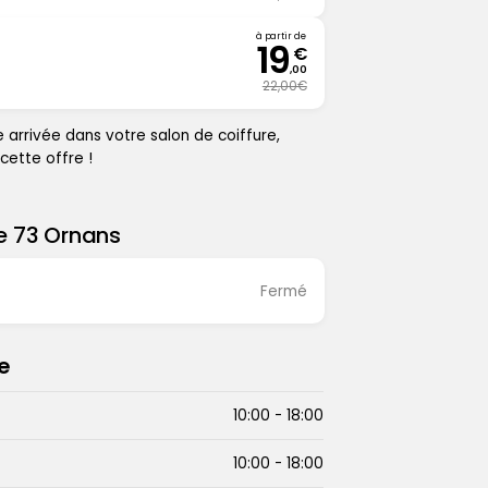
à partir de
19
€
,00
22,00€
e arrivée dans votre salon de coiffure,
cette offre !
e 73 Ornans
 Ornans
Fermé
e
10:00
-
18:00
10:00
-
18:00