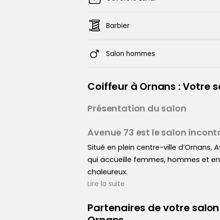
Barbier
Salon hommes
Coiffeur à Ornans : Votre
Présentation du salon
Avenue 73 est le salon incont
Situé en plein centre-ville d’Ornans,
qui accueille femmes, hommes et e
chaleureux.
Lire la suite
Notre équipe de coiffeurs visagistes
Partenaires de votre salon
style afin de vous proposer des pres
Prestations coiffures pour tou
Ornans
la nature de vos cheveux et à vos env