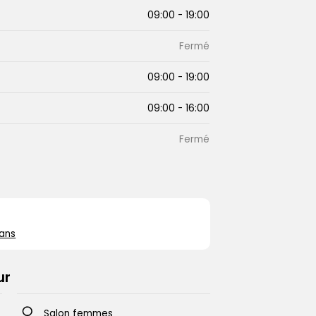
09:00
-
19:00
Fermé
09:00
-
19:00
09:00
-
16:00
Fermé
Leaflet
|
©
OpenStreetMap
contributors ©
CARTO
nans
ur
Salon femmes