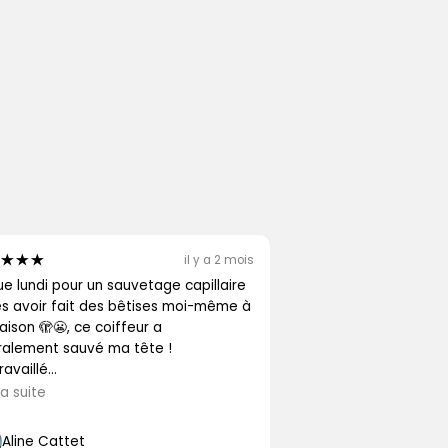
il y a 2 mois
e lundi pour un sauvetage capillaire
s avoir fait des bêtises moi-même à
aison 🫣😬, ce coiffeur a
éralement sauvé ma tête !
travaillé...
la suite
Aline Cattet