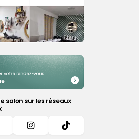
+2
r votre rendez-vous
ne
le salon sur les réseaux
x
éder à la page Facebook de %salonName%
Accéder à la page Instagram de %salo
socialNetworkLink.tiktok