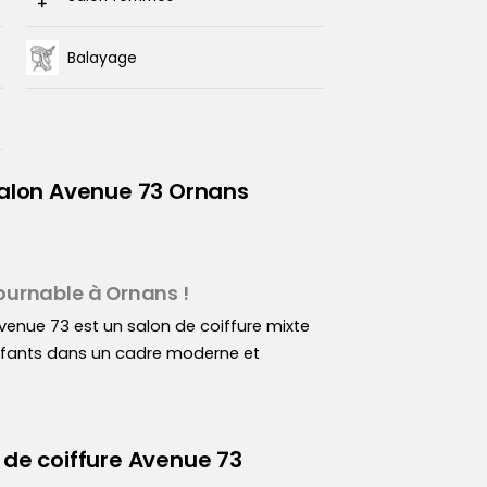
Balayage
 salon Avenue 73 Ornans
ournable à Ornans !
 Avenue 73 est un salon de coiffure mixte
nfants dans un cadre moderne et
 met son expertise au service de votre
 de coiffure Avenue 73
tations adaptées à votre personnalité, à
s les styles
ies.