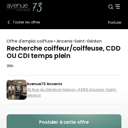
Toutes les offres
Postuler
Offre d'emploi coiffure • Ancenis-Saint-Géréon
Recherche coiffeur/coiffeuse, CDD
OU CDI temps plein
35h
Avenue73 Ancenis
35 Rue du Général Hagron, 44150 Ancenis-Saint-
Géréon
Postuler à cette offre