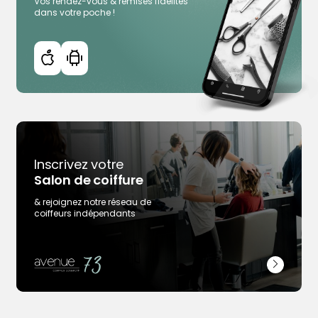
Vos rendez-vous & remises fidélités
dans votre poche !
Inscrivez votre
Trouver votre coiffeur
Salon de coiffure
L’application
& rejoignez notre réseau de
Ajouter votre salon
coiffeurs indépendants