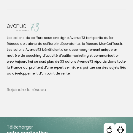
Les salons de coiffure sous enseigne Avenue73 font partie du 1er
Réseau de salons de coiffure indépendants : le Réseau MonCoiffeur.fr.
Les salons Avenue73 bénéficient d'un accompagnement unique en
matière de coaching d'activité, d'outils marketing et communication
web. Aujourd’hui ce sont plus de 33 salons Avenue73 répartis dans toute
la France qui profitent d'une expertise métiers pointue sur des sujets liés
au développement d'un point de vente.
Rejoindre le réseau
Télécharger
notre application