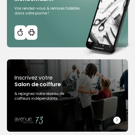
Vos rendez-vous & remises fidélités
dans votre poche !
Inscrivez votre
Trouver votre coiffeur
Salon de coiffure
L’application
& rejoignez notre réseau de
Ajouter votre salon
coiffeurs indépendants