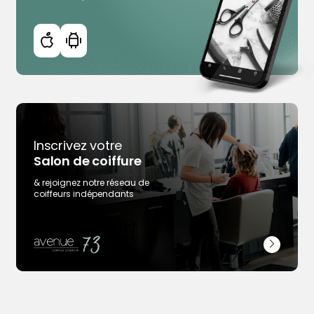
Inscrivez votre
Salon de coiffure
Trouver votre coiffeur
L’application
& rejoignez notre réseau de
coiffeurs indépendants
Ajouter votre salon