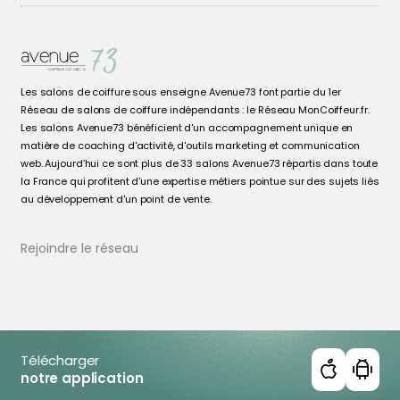
Les salons de coiffure sous enseigne Avenue73 font partie du 1er
Réseau de salons de coiffure indépendants : le Réseau MonCoiffeur.fr.
Les salons Avenue73 bénéficient d'un accompagnement unique en
matière de coaching d'activité, d'outils marketing et communication
web. Aujourd’hui ce sont plus de 33 salons Avenue73 répartis dans toute
la France qui profitent d'une expertise métiers pointue sur des sujets liés
au développement d'un point de vente.
Rejoindre le réseau
Télécharger
notre application