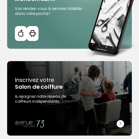
Vos rendez-vous & remises fidélités
dans votre poche !
Inscrivez votre
Trouver votre coiffeur
Salon de coiffure
L’application
& rejoignez notre réseau de
Ajouter votre salon
coiffeurs indépendants