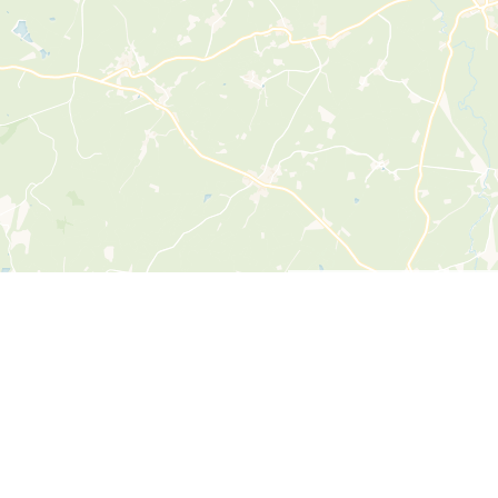
Leaflet
|
©
OpenStreetMap
contributors ©
CARTO
pplication
fidélités dans