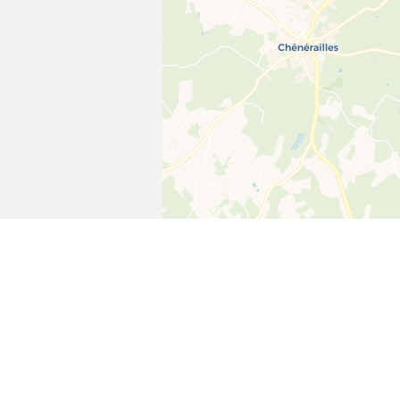
Télécharger notre a
MonCoiffeur.fr
Vos rendez-vous & remises 