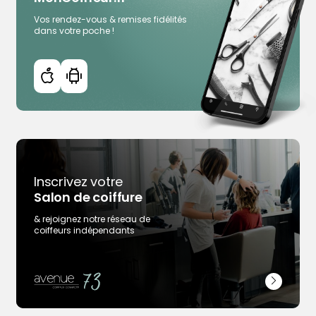
Vos rendez-vous & remises fidélités
dans votre poche !
Inscrivez votre
Salon de coiffure
Trouver votre coiffeur
& rejoignez notre réseau de
coiffeurs indépendants
L’application
Ajouter votre salon