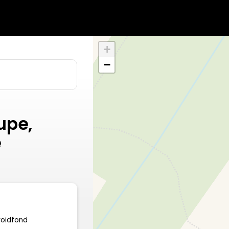
+
−
upe,
e
roidfond