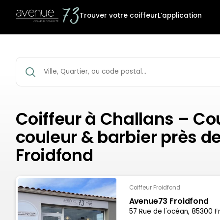
Trouver votre coiffeur
L’application
Coiffeur à Challans – Co
couleur & barbier près d
Froidfond
Coiffeur Froidfond
Avenue73 Froidfond
57 Rue de l'océan, 85300 F