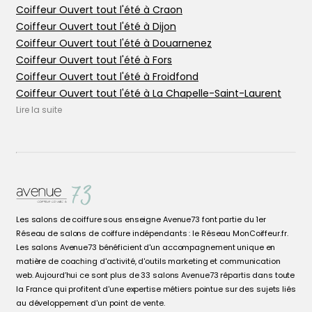
Coiffeur Ouvert tout l'été à Craon
Coiffeur Ouvert tout l'été à Dijon
Coiffeur Ouvert tout l'été à Douarnenez
Coiffeur Ouvert tout l'été à Fors
Coiffeur Ouvert tout l'été à Froidfond
Coiffeur Ouvert tout l'été à La Chapelle-Saint-Laurent
Coiffeur Ouvert tout l'été à La Chapelle-sur-Erdre
Lire la suite
Coiffeur Ouvert tout l'été à Le Mans
Coiffeur Ouvert tout l'été à Les Epesses
Coiffeur Ouvert tout l'été à Les Herbiers
Coiffeur Ouvert tout l'été à Nantes
Coiffeur Ouvert tout l'été à Niort
Coiffeur Ouvert tout l'été à Ornans
Les salons de coiffure sous enseigne Avenue73 font partie du 1er
Coiffeur Ouvert tout l'été à Ornans
Réseau de salons de coiffure indépendants : le Réseau MonCoiffeur.fr.
Coiffeur Ouvert tout l'été à Port-Brillet
Les salons Avenue73 bénéficient d'un accompagnement unique en
Coiffeur Ouvert tout l'été à Prahecq
matière de coaching d'activité, d'outils marketing et communication
web. Aujourd’hui ce sont plus de 33 salons Avenue73 répartis dans toute
Coiffeur Ouvert tout l'été à Rezé
la France qui profitent d'une expertise métiers pointue sur des sujets liés
Coiffeur Ouvert tout l'été à Saint-Barthélemy-d'Anjou
au développement d'un point de vente.
Coiffeur Ouvert tout l'été à Thouars