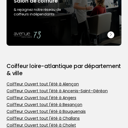
Salon de coiffure
& rejoignez notre réseau de
coiffeurs indépendants
Coiffeur loire-atlantique par département
& ville
Coiffeur Ouvert tout l'été à Alençon
Coiffeur Ouvert tout l'été à Ancenis-Saint-Géréon
Trouver votre coiffeur
Coiffeur Ouvert tout l'été à Angers
Coiffeur Ouvert tout l'été à Besançon
L’application
Coiffeur Ouvert tout l'été à Bouguenais
Ajouter votre salon
Coiffeur Ouvert tout l'été à Challans
Coiffeur Ouvert tout l'été à Cholet