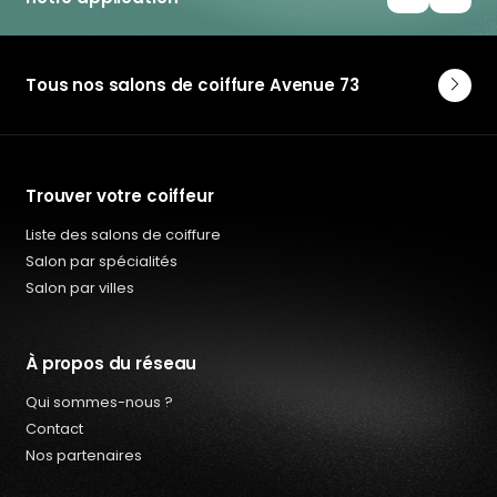
Coiffeur Institut esthétique en Mayenne
Coiffeur Institut esthétique en Orne
Coiffeur Institut esthétique en Sarthe
Coiffeur Institut esthétique en Vendée
Tous nos salons de coiffure Avenue 73
Trouver votre coiffeur
Liste des salons de coiffure
Salon par spécialités
Salon par villes
À propos du réseau
Qui sommes-nous ?
Contact
Nos partenaires