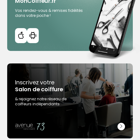
MonCoiffeur.fr
Plus d'infos
Rendez-vous en ligne
Vos rendez-vous & remises fidélités
dans votre poche !
Voir la page des coiffeurs de Douarnenez
Inscrivez votre
Salon de coiffure
& rejoignez notre réseau de
coiffeurs indépendants