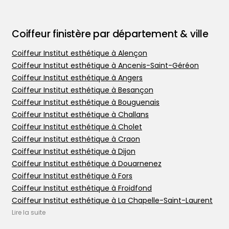
Coiffeur finistère par département & ville
Coiffeur Institut esthétique à Alençon
Coiffeur Institut esthétique à Ancenis-Saint-Géréon
Coiffeur Institut esthétique à Angers
Coiffeur Institut esthétique à Besançon
Coiffeur Institut esthétique à Bouguenais
Coiffeur Institut esthétique à Challans
Trouver votre coiffeur
Coiffeur Institut esthétique à Cholet
Coiffeur Institut esthétique à Craon
L’application
Coiffeur Institut esthétique à Dijon
Ajouter votre salon
Coiffeur Institut esthétique à Douarnenez
Coiffeur Institut esthétique à Fors
Coiffeur Institut esthétique à Froidfond
Coiffeur Institut esthétique à La Chapelle-Saint-Laurent
Coiffeur Institut esthétique à La Chapelle-sur-Erdre
Lire la suite
Coiffeur Institut esthétique à Le Mans