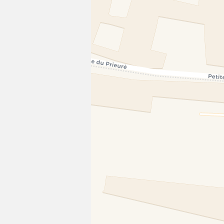
00 Dijon
ents
endez-vous en ligne