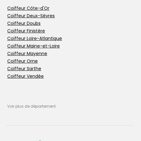
L’application
Coiffeur Côte-d'Or
Ajouter votre salon
Coiffeur Deux-Sèvres
Coiffeur Doubs
Coiffeur Finistère
Coiffeur Loire-Atlantique
Coiffeur Maine-et-Loire
Coiffeur Mayenne
Coiffeur Orne
Coiffeur Sarthe
Coiffeur Vendée
Voir plus de département