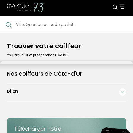
Trouver votre coiffeur
en Côte-d'Or et prenez rendez-vous !
Nos coiffeurs de Côte-d'Or
Dijon
Coiffeur Dijon
Avenue73 Dijon
70 Rue Chabot Charny, 21000 Dijon
Télécharger notre
4,6
136 avis clients