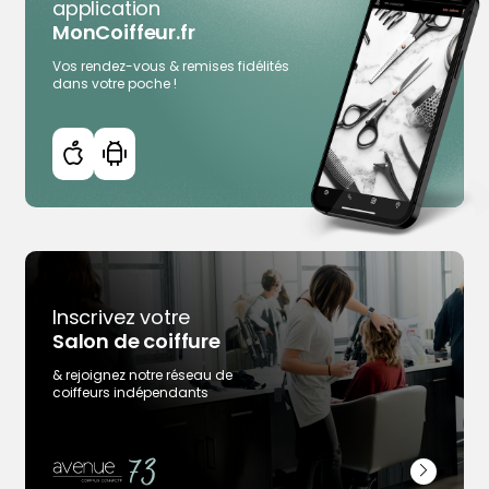
application
MonCoiffeur.fr
Plus d'infos
Rendez-vous en ligne
Vos rendez-vous & remises fidélités
dans votre poche !
Voir la page des coiffeurs de Dijon
Inscrivez votre
Salon de coiffure
& rejoignez notre réseau de
coiffeurs indépendants